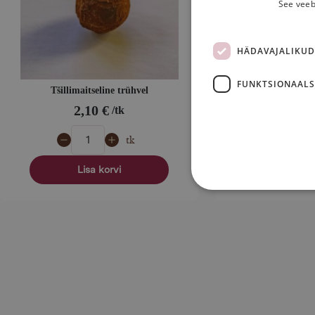
See veeb
HÄDAVAJALIKUD
FUNKTSIONAALS
Tšillimaitseline trühvel
Trühvel Va
2,10
€
2,1
tk
tk
Lisa korvi
Lisa 