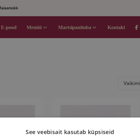
Maiasmokk
E-pood
Menüü
Martsipanituba
Kontakt
See veebisait kasutab küpsiseid