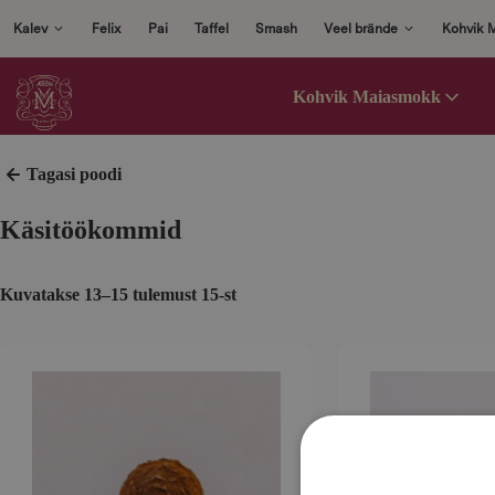
S
Kalev
Felix
Pai
Taffel
Smash
Veel brände
Kohvik 
i
s
Kohvik Maiasmokk
u
j
u
Tagasi poodi
u
r
Käsitöökommid
d
e
Kuvatakse 13–15 tulemust 15-st