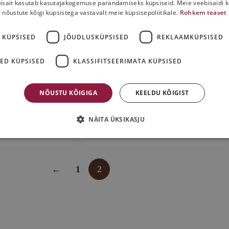
isait kasutab kasutajakogemuse parandamiseks küpsiseid. Meie veebisaidi 
nõustute kõigi küpsistega vastavalt meie küpsisepoliitikale.
Rohkem teavet
 KÜPSISED
JÕUDLUSKÜPSISED
REKLAAMKÜPSISED
ED KÜPSISED
KLASSIFITSEERIMATA KÜPSISED
na Tallinn
Lagritsamaitseline trühvel
0
€
2,10
€
tk
tk
NÕUSTU KÕIGIGA
KEELDU KÕIGIST
tk
tk
NÄITA ÜKSIKASJU
korvi
Lisa korvi
←
1
2